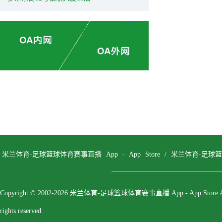
米兰体育-足球篮球体育赛事直播 App - App Store
/
米兰体育-足球篮球
Copyright © 2002-2026 米兰体育-足球篮球体育赛事直播 App - App Store A
rights reserved.