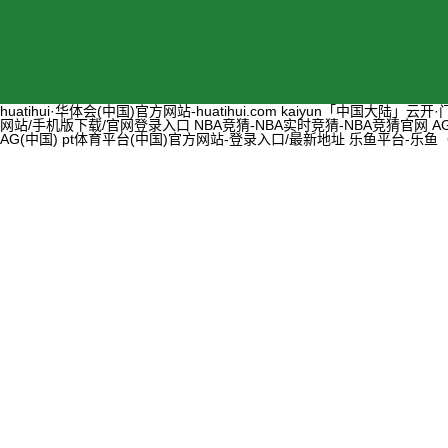
huatihui·华体会(中国)官方网站-huatihui.com
kaiyun「中国大陆」云开·
网站/手机版下载/官网登录入口
NBA竞猜-NBA实时竞猜-NBA竞猜官网
A
AG(中国)
pt体育平台(中国)官方网站-登录入口/最新地址
乐鱼平台-乐鱼