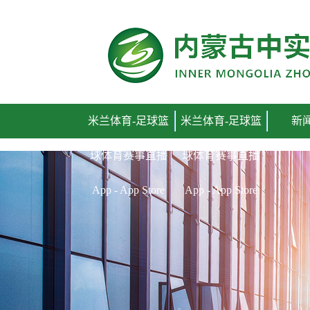
米兰体育-足球篮球体育赛事直播 App - App Store
米兰体育-足球篮
米兰体育-足球篮
新
球体育赛事直播
球体育赛事直播
App - App Store
App - App Store