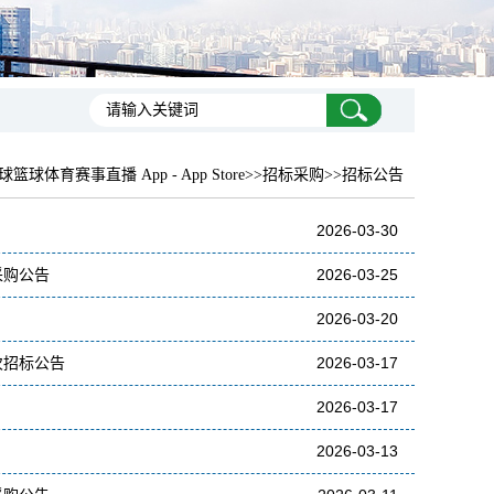
篮球体育赛事直播 App - App Store
>>招标采购>>招标公告
2026-03-30
采购公告
2026-03-25
2026-03-20
次招标公告
2026-03-17
2026-03-17
2026-03-13