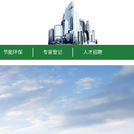
节能环保
专家登记
人才招聘