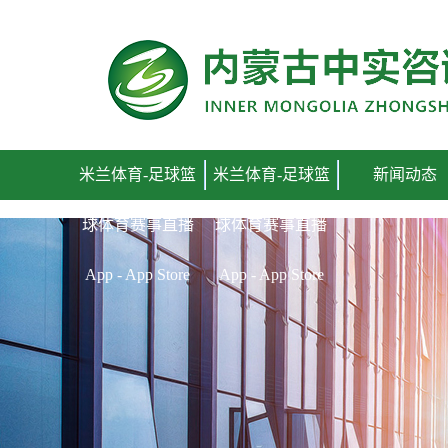
米兰体育-足球篮球体育赛事直播 App - App Store
米兰体育-足球篮
米兰体育-足球篮
新闻动态
球体育赛事直播
球体育赛事直播
App - App Store
App - App Store