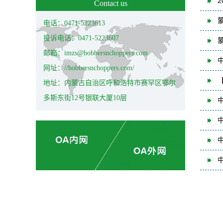
Contact us
电话：0471-5223613
投诉电话：0471-5223607
邮箱：imzs@bobbersnchoppers.com
网址：//bobbersnchoppers.com/
地址：内蒙古自治区呼和浩特市赛罕区鄂尔
多斯东街12号银联大厦10层