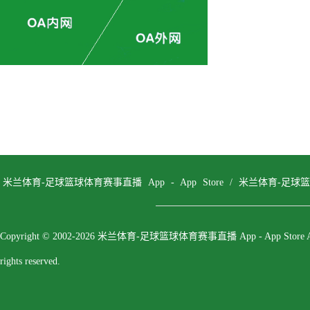
米兰体育-足球篮球体育赛事直播 App - App Store
/
米兰体育-足球篮球
Copyright © 2002-2026 米兰体育-足球篮球体育赛事直播 App - App Store A
rights reserved.