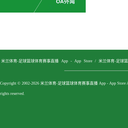
米兰体育-足球篮球体育赛事直播 App - App Store
/
米兰体育-足球篮球
Copyright © 2002-2026 米兰体育-足球篮球体育赛事直播 App - App Store A
rights reserved.