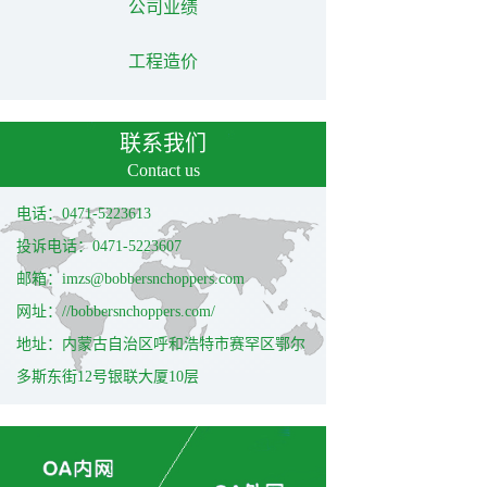
公司业绩
工程造价
联系我们
Contact us
电话：0471-5223613
投诉电话：0471-5223607
邮箱：imzs@bobbersnchoppers.com
网址：//bobbersnchoppers.com/
地址：内蒙古自治区呼和浩特市赛罕区鄂尔
多斯东街12号银联大厦10层