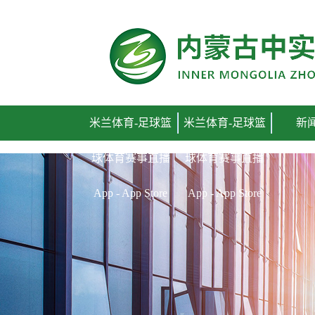
米兰体育-足球篮球体育赛事直播 App - App Store
米兰体育-足球篮
米兰体育-足球篮
新
球体育赛事直播
球体育赛事直播
App - App Store
App - App Store