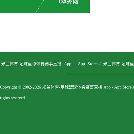
米兰体育-足球篮球体育赛事直播 App - App Store
/
米兰体育-足球篮球
Copyright © 2002-2026 米兰体育-足球篮球体育赛事直播 App - App Store A
rights reserved.