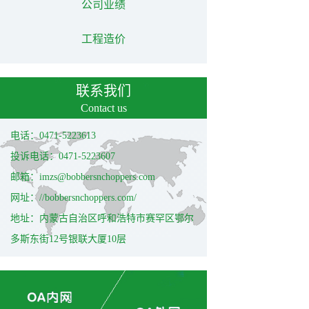
公司业绩
工程造价
联系我们
Contact us
电话：0471-5223613
投诉电话：0471-5223607
邮箱：imzs@bobbersnchoppers.com
网址：//bobbersnchoppers.com/
地址：内蒙古自治区呼和浩特市赛罕区鄂尔
多斯东街12号银联大厦10层