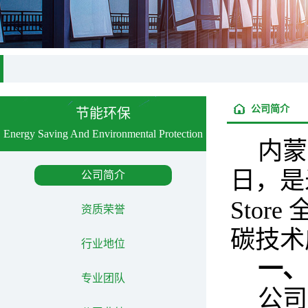
公司简介
节能环保
Energy Saving And Environmental Protection
内蒙
日，是米
公司简介
Sto
资质荣誉
碳技术
行业地位
一、
专业团队
公司