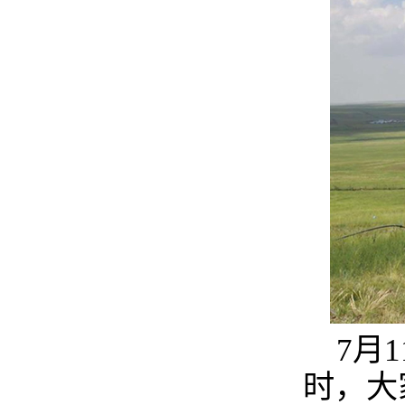
7月
时，大