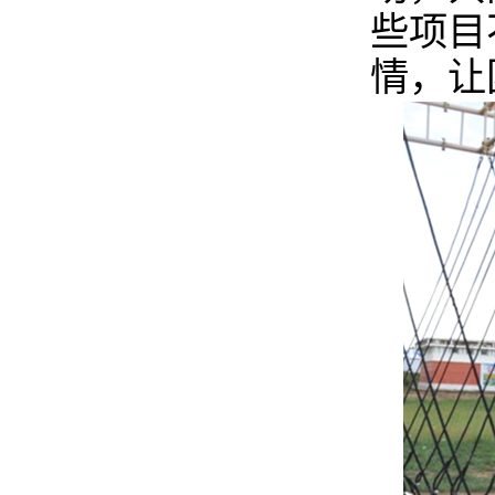
些项目
情，让