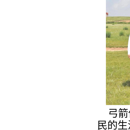
弓箭
民的生