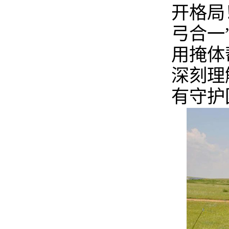
开格局
弓合一
用掩体
深刻理
有守护