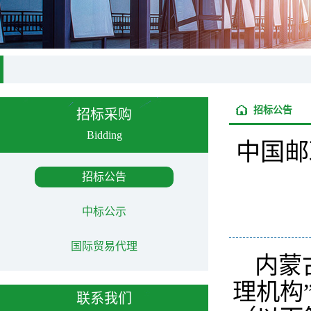
招标公告
招标采购
Bidding
中国邮
招标公告
中标公示
国际贸易代理
内蒙
理机构
联系我们