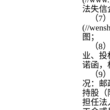
法失信
（7
(//we
图；
（8
业、投
诺函，
（9
况：邮
持股（
担任法