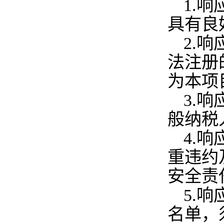
1.
响
具有良
2.
响
法注册
为本项
3.
响
般纳税
4.
响
重违约
安全责
5.
响
名单，