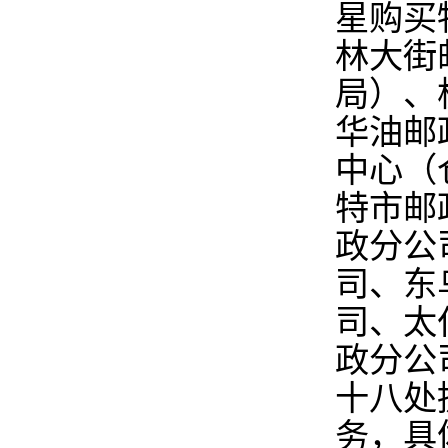
星购买
林大街
局）、
华油邮
中心（
特市邮
政分公
司、东
司、太
政分公
十八处
务，具