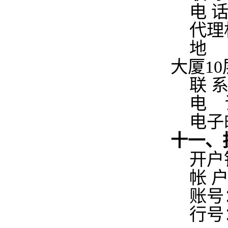
电 话
代理
地 
大厦10
联 
电 话
电子邮
十一、
开户
帐 
账号：4
行号：