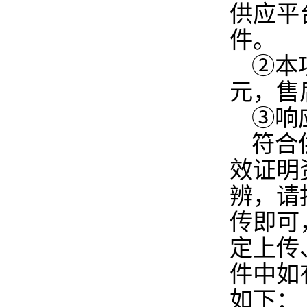
供应平
件。
②本
元，售
③响
符合
效证明
辨，请
传即可
定上传
件中如
如下：