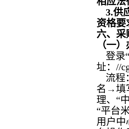
相应法
3.
供
资格要
六、采
（一）
登录
址：//c
流程
名→填
理、“
“平台米
用户中