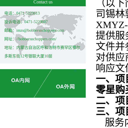
（以下
Contact us
司锡林
电话：0471-5223613
XMYZ
投诉电话：0471-5223607
邮箱：imzs@bobbersnchoppers.com
提供服
网址：//bobbersnchoppers.com/
文件并
地址：内蒙古自治区呼和浩特市赛罕区鄂尔
对供应
多斯东街12号银联大厦10层
响应文
一、项
零星购
二、项目
三、项
服务