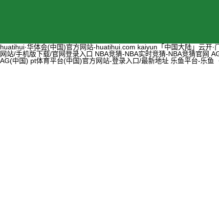
huatihui·华体会(中国)官方网站-huatihui.com
kaiyun「中国大陆」云开·
网站/手机版下载/官网登录入口
NBA竞猜-NBA实时竞猜-NBA竞猜官网
A
AG(中国)
pt体育平台(中国)官方网站-登录入口/最新地址
乐鱼平台-乐鱼