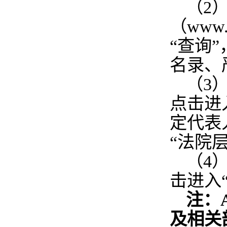
（2
（www
“查询
名录、
（3）
点击进
定代表
“法院
（4）
击进入
注：
及相关