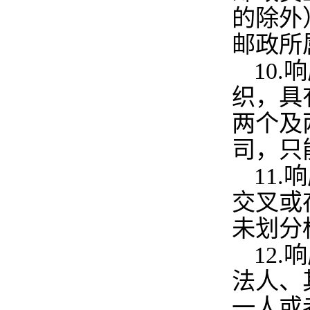
的除外
邮政所
10.
响
织，具
两个及
司，只
11.
响
交叉或
未划分
12.
响
法人、
一人或