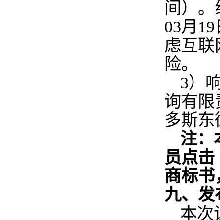
间）。
03月1
虑互联
险。
3
）
询有限
多斯东
注：
员点击
商标书
九、发
本次