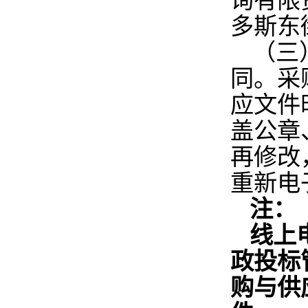
询有限
多斯东
（三
同。采
应文件
盖公章
再修改
重新电
注：
线上
政投标
购与供应