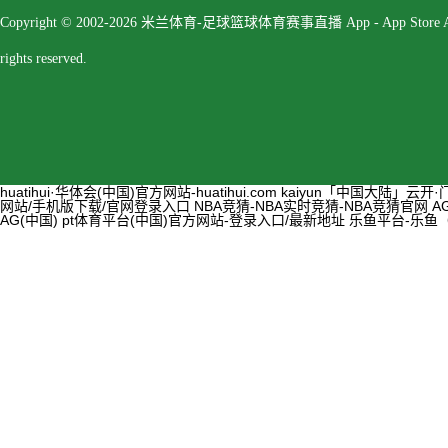
Copyright © 2002-2026 米兰体育-足球篮球体育赛事直播 App - App Store A
rights reserved.
huatihui·华体会(中国)官方网站-huatihui.com
kaiyun「中国大陆」云开·
网站/手机版下载/官网登录入口
NBA竞猜-NBA实时竞猜-NBA竞猜官网
A
AG(中国)
pt体育平台(中国)官方网站-登录入口/最新地址
乐鱼平台-乐鱼