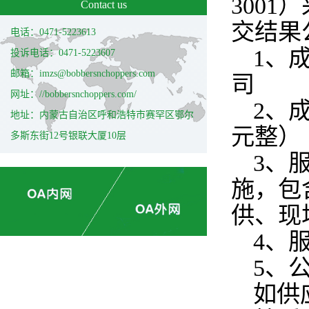
300
Contact us
交结果
电话：0471-5223613
1
、
投诉电话：0471-5223607
邮箱：imzs@bobbersnchoppers.com
司
网址：//bobbersnchoppers.com/
2
、成
地址：内蒙古自治区呼和浩特市赛罕区鄂尔
元整）
多斯东街12号银联大厦10层
3
、服
施，包
供、现
4
、
5
、公
如供