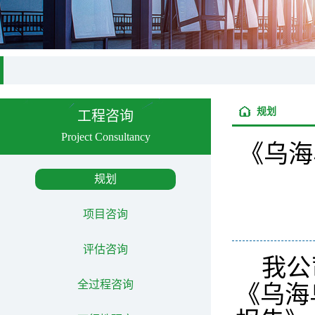
规划
工程咨询
Project Consultancy
《乌海
规划
项目咨询
评估咨询
我公
全过程咨询
《乌海