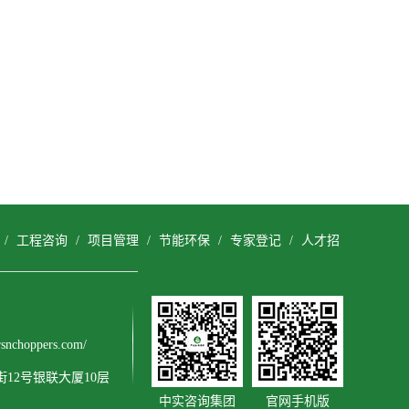
/
工程咨询
/
项目管理
/
节能环保
/
专家登记
/
人才招
choppers.com/
12号银联大厦10层
中实咨询集团
官网手机版