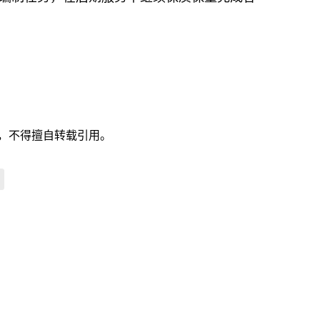
，不得擅自转载引用。