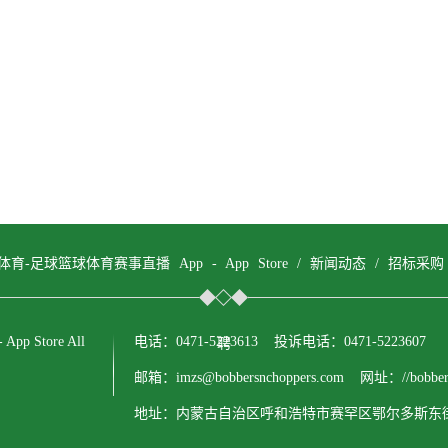
体育-足球篮球体育赛事直播 App - App Store
/
新闻动态
/
招标采购
p Store All
电话：0471-5223613 投诉电话：0471-5223607
聘
邮箱：imzs@bobbersnchoppers.com 网址：//bobbersn
地址：内蒙古自治区呼和浩特市赛罕区鄂尔多斯东街