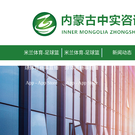
米兰体育-足球篮球体育赛事直播 App - App Store
米兰体育-足球篮
米兰体育-足球篮
新闻动态
球体育赛事直播
球体育赛事直播
App - App Store
App - App Store