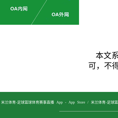
本文
可，不
米兰体育-足球篮球体育赛事直播 App - App Store
/
米兰体育-足球篮球