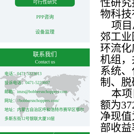
性研究
可行性研究
物科技
PPP咨询
项目
设备监理
郊工业
环流化
联系我们
机组，
Contact us
系统、
电话：0471-5223613
制、脱
投诉电话：0471-5223607
本项
邮箱：imzs@bobbersnchoppers.com
网址：//bobbersnchoppers.com/
额为37
地址：内蒙古自治区呼和浩特市赛罕区鄂尔
净现值为
多斯东街12号银联大厦10层
部收益率