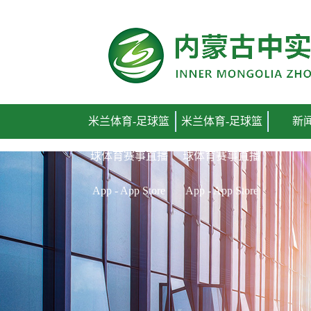
米兰体育-足球篮球体育赛事直播 App - App Store
米兰体育-足球篮
米兰体育-足球篮
新
球体育赛事直播
球体育赛事直播
App - App Store
App - App Store