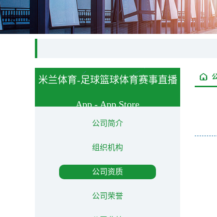
米兰体育-足球篮球体育赛事直播
App - App Store
About us
公司简介
组织机构
公司资质
公司荣誉