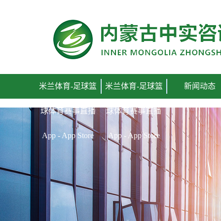
米兰体育-足球篮球体育赛事直播 App - App Store
米兰体育-足球篮
米兰体育-足球篮
新闻动态
球体育赛事直播
球体育赛事直播
App - App Store
App - App Store