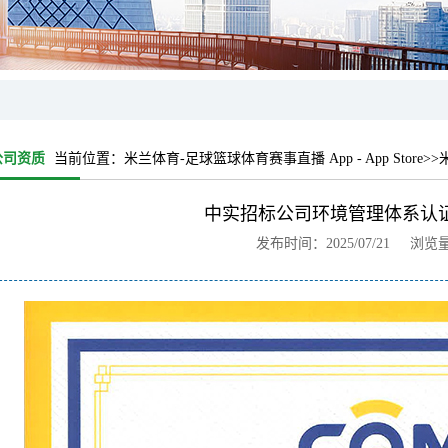
公司资质
当前位置：
米兰体育-足球篮球体育赛事直播 App - App Store
>>
中实招标公司环境管理体系认证
发布时间：2025/07/21 浏览