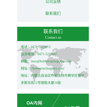
公司业绩
联系我们
联系我们
Contact us
电话：0471-5223613
投诉电话：0471-5223607
邮箱：imzs@bobbersnchoppers.com
网址：//bobbersnchoppers.com/
地址：内蒙古自治区呼和浩特市赛罕区鄂尔
多斯东街12号银联大厦10层