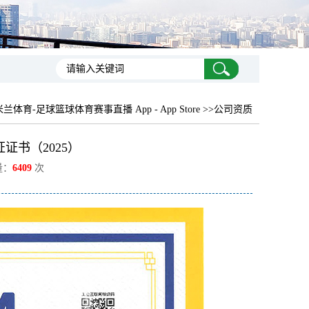
米兰体育-足球篮球体育赛事直播 App - App Store >>公司资质
证书（2025）
量：
6409
次