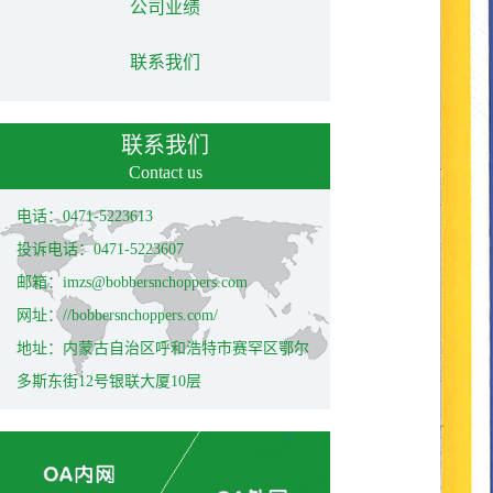
公司业绩
联系我们
联系我们
Contact us
电话：0471-5223613
投诉电话：0471-5223607
邮箱：imzs@bobbersnchoppers.com
网址：//bobbersnchoppers.com/
地址：内蒙古自治区呼和浩特市赛罕区鄂尔
多斯东街12号银联大厦10层