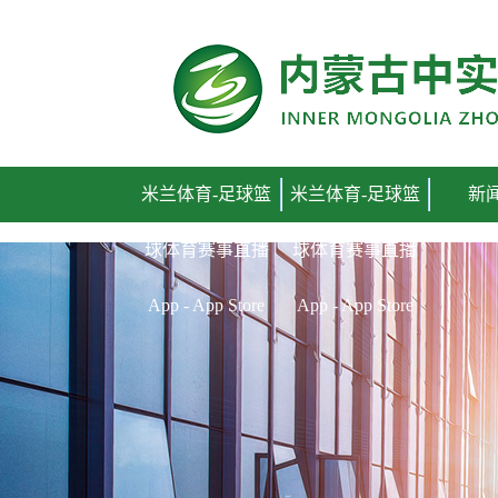
米兰体育-足球篮球体育赛事直播 App - App Store
米兰体育-足球篮
米兰体育-足球篮
新
球体育赛事直播
球体育赛事直播
App - App Store
App - App Store