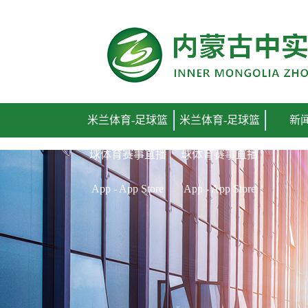
米兰体育-足球篮球体育赛事直播 App - App Store
米兰体育-足球篮
米兰体育-足球篮
新
球体育赛事直播
球体育赛事直播
App - App Store
App - App Store