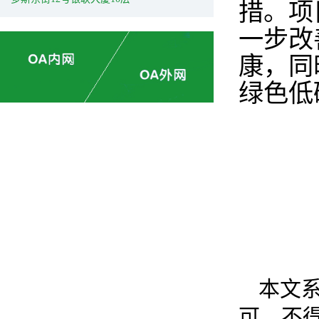
措。项
一步改
康，同
绿色低
本文
可，不